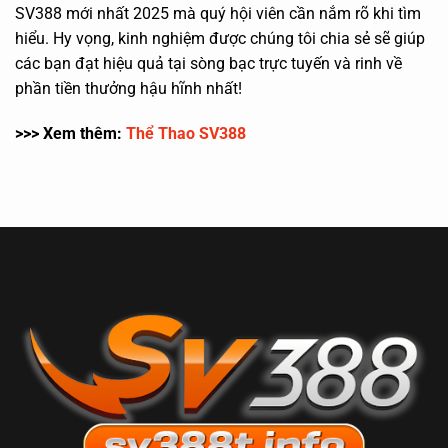
SV388 mới nhất 2025 mà quý hội viên cần nắm rõ khi tìm
hiểu. Hy vọng, kinh nghiệm được chúng tôi chia sẻ sẽ giúp
các bạn đạt hiệu quả tại sòng bạc trực tuyến và rinh về
phần tiền thưởng hậu hĩnh nhất!
>>> Xem thêm:
Thể Thao SV388