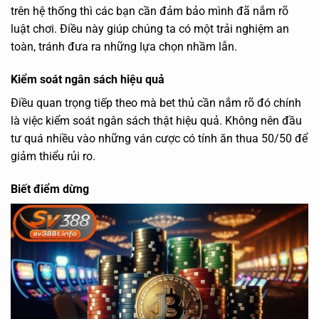
trên hệ thống thì các bạn cần đảm bảo mình đã nắm rõ
luật chơi. Điều này giúp chúng ta có một trải nghiệm an
toàn, tránh đưa ra những lựa chọn nhầm lẫn.
Kiểm soát ngân sách hiệu quả
Điều quan trọng tiếp theo mà bet thủ cần nắm rõ đó chính
là việc kiểm soát ngân sách thật hiệu quả. Không nên đầu
tư quá nhiều vào những ván cược có tính ăn thua 50/50 để
giảm thiểu rủi ro.
Biết điểm dừng