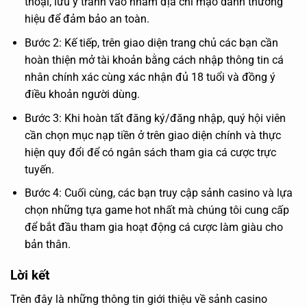
thoại, lưu ý tránh vào nhầm địa chỉ mạo danh thương
hiệu để đảm bảo an toàn.
Bước 2: Kế tiếp, trên giao diện trang chủ các bạn cần
hoàn thiện mở tài khoản bằng cách nhập thông tin cá
nhân chính xác cùng xác nhận đủ 18 tuổi và đồng ý
điều khoản người dùng.
Bước 3: Khi hoàn tất đăng ký/đăng nhập, quý hội viên
cần chọn mục nạp tiền ở trên giao diện chính và thực
hiện quy đổi để có ngân sách tham gia cá cược trực
tuyến.
Bước 4: Cuối cùng, các bạn truy cập sảnh casino và lựa
chọn những tựa game hot nhất mà chúng tôi cung cấp
để bắt đầu tham gia hoạt động cá cược làm giàu cho
bản thân.
Lời kết
Trên đây là những thông tin giới thiệu về sảnh casino