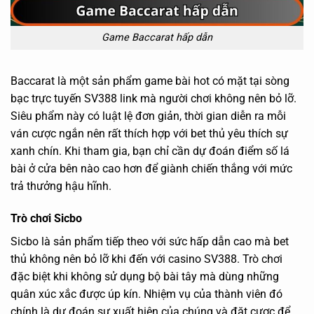
Game Baccarat hấp dẫn
Baccarat là một sản phẩm game bài hot có mặt tại sòng
bạc trực tuyến SV388 link mà người chơi không nên bỏ lỡ.
Siêu phẩm này có luật lệ đơn giản, thời gian diễn ra mỗi
ván cược ngắn nên rất thích hợp với bet thủ yêu thích sự
xanh chín. Khi tham gia, bạn chỉ cần dự đoán điểm số lá
bài ở cửa bên nào cao hơn để giành chiến thắng với mức
trả thưởng hậu hĩnh.
Trò chơi Sicbo
Sicbo là sản phẩm tiếp theo với sức hấp dẫn cao mà bet
thủ không nên bỏ lỡ khi đến với casino SV388. Trò chơi
đặc biệt khi không sử dụng bộ bài tây mà dùng những
quân xúc xắc được úp kín. Nhiệm vụ của thành viên đó
chính là dự đoán sự xuất hiện của chúng và đặt cược để