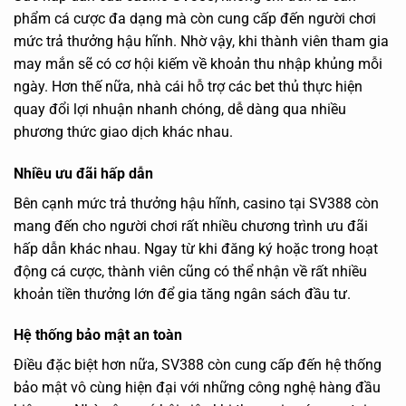
phẩm cá cược đa dạng mà còn cung cấp đến người chơi
mức trả thưởng hậu hĩnh. Nhờ vậy, khi thành viên tham gia
may mắn sẽ có cơ hội kiếm về khoản thu nhập khủng mỗi
ngày. Hơn thế nữa, nhà cái hỗ trợ các bet thủ thực hiện
quay đổi lợi nhuận nhanh chóng, dễ dàng qua nhiều
phương thức giao dịch khác nhau.
Nhiều ưu đãi hấp dẫn
Bên cạnh mức trả thưởng hậu hĩnh, casino tại SV388 còn
mang đến cho người chơi rất nhiều chương trình ưu đãi
hấp dẫn khác nhau. Ngay từ khi đăng ký hoặc trong hoạt
động cá cược, thành viên cũng có thể nhận về rất nhiều
khoản tiền thưởng lớn để gia tăng ngân sách đầu tư.
Hệ thống bảo mật an toàn
Điều đặc biệt hơn nữa, SV388 còn cung cấp đến hệ thống
bảo mật vô cùng hiện đại với những công nghệ hàng đầu