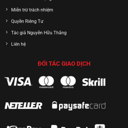
Miễn trừ trách nhiệm
Quyền Riêng Tư
Tác giả Nguyễn Hữu Thắng
Liên hệ
ĐỐI TÁC GIAO DỊCH