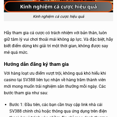
Kinh nghiệm cá cược hiệu quả
Hãy tham gia cá cược có trách nhiệm với bản thân, luôn
giữ tâm lý vui chơi thoải mái không áp lực. Và đặc biệt, hãy
biết điểm dừng khi giải trí một thời gian, không được say
mê quá mức.
Hướng dẫn đăng ký tham gia
Với hàng loạt ưu điểm vượt trội, không quá khó hiểu khi
casino tại SV388 liên tục nhận về hàng trăm thành viên
mới mong muốn trải nghiệm săn thưởng mỗi ngày. Các
bước tham gia như sau:
Bước 1: Đầu tiên, các bạn cần truy cập link nhà cái
SV388 chính chủ hoặc thông qua ứng dụng trên điện