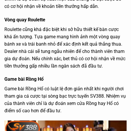
có cơ hội nhận về khoản tiền thưởng hấp dẫn.
Vòng quay Roulette
Roulette cũng khá đặc biệt khi sở hữu thiết kế bàn cược
khá ấn tượng. Tựa game mang hình ảnh một vòng quay
bánh xe và trái banh nhỏ để xác định kết quả thắng thua.
Dealer nhà cái sẽ tung ngẫu nhiên để cho thành viên tham
gia dự đoán. Nếu chính xác, bet thủ có cơ hội nhận về mức
tiền thưởng gấp nhiều lần ngân sách đã đầu tư.
Game bài Rồng Hổ
Game bài Rồng Hổ có luật lệ đơn giản nhất khi người chơi
tham gia cá cược tại sòng bạc trực tuyến SV388. Nhiệm vụ
của thành viên chỉ là dự đoán xem cửa Rồng hay Hổ có
điểm số cao hơn để đầu tư.