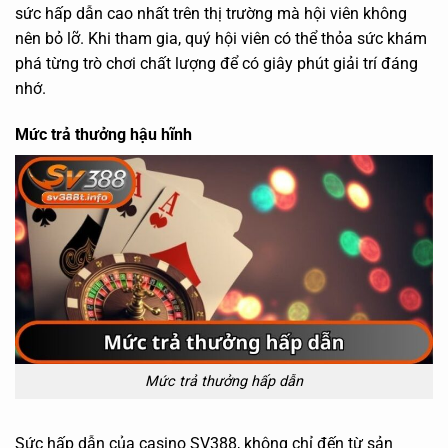
sức hấp dẫn cao nhất trên thị trường mà hội viên không
nên bỏ lỡ. Khi tham gia, quý hội viên có thể thỏa sức khám
phá từng trò chơi chất lượng để có giây phút giải trí đáng
nhớ.
Mức trả thưởng hậu hĩnh
Mức trả thưởng hấp dẫn
Sức hấp dẫn của casino SV388, không chỉ đến từ sản