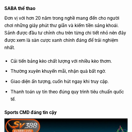
SABA thể thao
Đơn vị với hơn 20 năm trong nghề mang đến cho người
chơi những giây phút thư giãn và kiếm tiền sảng khoái.
Sảnh được đầu tư chỉnh chu trên từng chi tiết nhỏ nên đây
được xem là sàn cược xanh chính đáng để trải nghiệm
nhất.
Cải tiến bảng kèo chất lượng với nhiều kèo thơm.
Thường xuyên khuyến mãi, nhận quà bất ngờ.
Giao diện ấn tượng, cuốn hút ngay khi truy cập.
Thanh toán uy tín theo đúng quy trình tiêu chuẩn quốc
tế.
Sports CMD đáng tin cậy