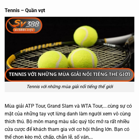
Tennis – Quần vợt
Tennis với những mùa giải nổi tiếng thế giới
Mùa giải ATP Tour, Grand Slam và WTA Tour,….cùng sự có
mặt của những tay vợt lừng danh làm người xem vô cùng
thích thú. Bộ môn mang màu sắc quý tộc mở ra rất nhiều
cửa cược để khách tham gia với cơ hội thắng lớn. Bạn có
thể chọn kèo mở, chấp, chẵn lẽ, số ván,…