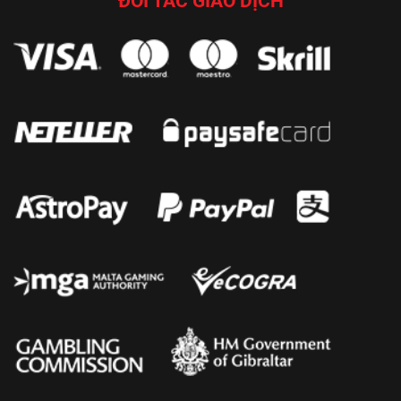
ĐỐI TÁC GIAO DỊCH