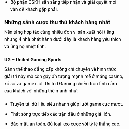
Bộ phận CSKH sẵn sàng tiếp nhận và giải quyết mọi
vấn đề khách gặp phải.
Những sảnh cược thu thú khách hàng nhất
Nền tảng hợp tác cùng nhiều đơn vị sản xuất nổi tiếng
nhưng 4 nhà phát hành dưới đây là khách hàng yêu thích
và ủng hộ nhiệt tình.
UG – United Gaming Sports
Sảnh thể thao đẳng cấp không chỉ chuyên về hình thức
giải trí này mà còn gây ấn tượng mạnh mẽ ở mảng casino,
xổ số và game slot. United Gaming chiếm trọn tình cảm
của khách với những thế mạnh như:
Truyền tải dữ liệu siêu nhanh giúp lướt game cực mượt.
Phát sóng trực tiếp các trận đấu ở những giải lớn.
Bảo mật, an toàn, đủ loại kèo cược với tỷ lệ thắng cao.