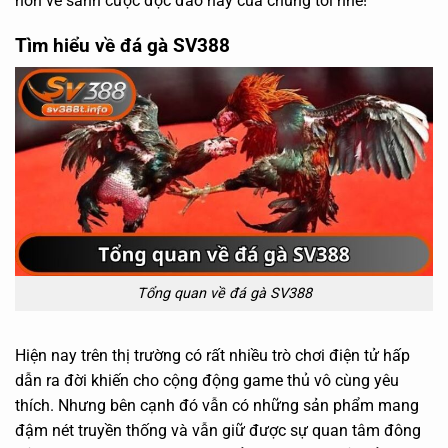
hơn về sảnh cược độc đáo này của chúng tôi nhé!
Tìm hiểu về đá gà SV388
Tổng quan về đá gà SV388
Hiện nay trên thị trường có rất nhiều trò chơi điện tử hấp
dẫn ra đời khiến cho cộng động game thủ vô cùng yêu
thích. Nhưng bên cạnh đó vẫn có những sản phẩm mang
đậm nét truyền thống và vẫn giữ được sự quan tâm đông