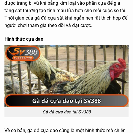
được trang bị vũ khí bằng kim loại vào phần cựa để gia
tăng sát thương tạo tính máu lửa hơn cho mỗi cuộc so tài.
Thời gian của gà đá cựa sắt khá ngắn nên rất thích hợp để
người chơi tham gia theo dõi và đặt cược.
Hình thức cựa dao
Gà đá cựa dao tại SV388
Về cơ bản, gà đá cựa dao cùng là một hình thức mà chiến