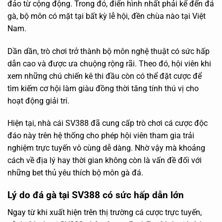
đảo từ cộng động. Trong đó, điển hình nhất phải kể đến đá
gà, bộ môn có mặt tại bất kỳ lễ hội, đền chùa nào tại Việt
Nam.
Dần dần, trò chơi trở thành bộ môn nghệ thuật có sức hấp
dẫn cao và được ưa chuộng rộng rãi. Theo đó, hội viên khi
xem những chú chiến kê thi đầu còn có thể đặt cược để
tìm kiếm cơ hội làm giàu đồng thời tăng tính thú vị cho
hoạt động giải trí.
Hiện tại, nhà cái SV388 đã cung cấp trò chơi cá cược độc
đáo này trên hệ thống cho phép hội viên tham gia trải
nghiệm trực tuyến vô cùng dễ dàng. Nhờ vậy mà khoảng
cách về địa lý hay thời gian không còn là vấn đề đối với
những bet thủ yêu thích bộ môn gà đá.
Lý do đá gà tại SV388 có sức hấp dẫn lớn
Ngay từ khi xuất hiện trên thị trường cá cược trực tuyến,