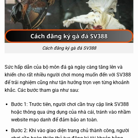
Cách đăng ký gà đá SV388
Sức hấp dẫn của bộ môn đá gà ngày càng tăng lên và
khiến cho rất nhiều người chơi mong muốn đến với SV388
để trải nghiệm cũng như tận hưởng trọn vẹn từng khoảnh
khắc. Các bước tham gia như sau:
Bước 1: Trước tiên, người chơi cần truy cập link SV388
hoặc thông qua ứng dụng của nhà cái, tránh vào nhầm
website mạo danh để đảm bảo an toàn.
Bước 2: Khi vào giao diện trang chủ thành công, người