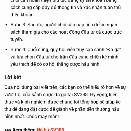
chơi cần hoàn thiện thủ tục đăng ký tài khoản bằng
cách cung cấp đầy đủ thông tin và xác nhận tuân thủ
điều khoản.
Bước 3: Sau đó, người chơi cần nạp tiền để có ngân
sách tham gia cho các hoạt động đầu tư cá cược trực
tuyến.
Bước 4: Cuối cùng, quý hội viên truy cập sảnh “Đá gà”
và lựa chọn đầu tư cho trận đấu cùng chiến kê mình
yêu thích để có cơ hội thắng cược hậu hĩnh.
Lời kết
Qua nội dung bài viết trên, các bạn có thể hiểu rõ hơn về sự
vượt trội của sảnh cược đá gà tại SV388. Hy vọng, kiến
thức và kinh nghiệm được chúng tôi tổng hợp sẽ giúp kê
thủ dễ dàng đặt cược để giành về phần tiền thưởng hậu
hĩnh nhất. Chúc may mắn!
>>> Xem thêm:
Nổ hũ SV388