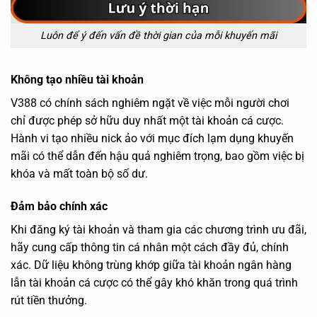
Luôn để ý đến vấn đề thời gian của mỗi khuyến mãi
Không tạo nhiều tài khoản
V388 có chính sách nghiêm ngặt về việc mỗi người chơi
chỉ được phép sở hữu duy nhất một tài khoản cá cược.
Hành vi tạo nhiều nick ảo với mục đích lạm dụng khuyến
mãi có thể dẫn đến hậu quả nghiêm trọng, bao gồm việc bị
khóa và mất toàn bộ số dư.
Đảm bảo chính xác
Khi đăng ký tài khoản và tham gia các chương trình ưu đãi,
hãy cung cấp thông tin cá nhân một cách đầy đủ, chính
xác. Dữ liệu không trùng khớp giữa tài khoản ngân hàng
lẫn tài khoản cá cược có thể gây khó khăn trong quá trình
rút tiền thưởng.