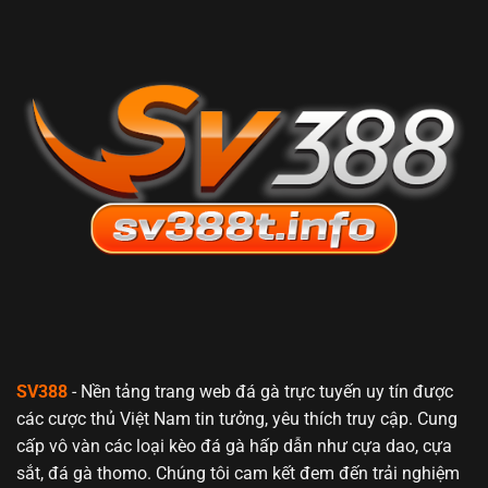
SV388
- Nền tảng trang web đá gà trực tuyến uy tín được
các cược thủ Việt Nam tin tưởng, yêu thích truy cập. Cung
cấp vô vàn các loại kèo đá gà hấp dẫn như cựa dao, cựa
sắt, đá gà thomo. Chúng tôi cam kết đem đến trải nghiệm