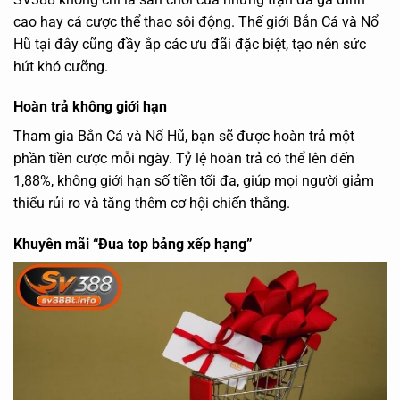
cao hay cá cược thể thao sôi động. Thế giới Bắn Cá và Nổ
Hũ tại đây cũng đầy ắp các ưu đãi đặc biệt, tạo nên sức
hút khó cưỡng.
Hoàn trả không giới hạn
Tham gia Bắn Cá và Nổ Hũ, bạn sẽ được hoàn trả một
phần tiền cược mỗi ngày. Tỷ lệ hoàn trả có thể lên đến
1,88%, không giới hạn số tiền tối đa, giúp mọi người giảm
thiểu rủi ro và tăng thêm cơ hội chiến thắng.
Khuyên mãi “Đua top bảng xếp hạng”