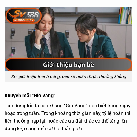
Khi giới thiệu thành công, bạn sẽ nhận được thưởng khủng
Khuyến mãi “Giờ Vàng”
Tận dụng tối đa các khung “Giờ Vàng” đặc biệt trong ngày
hoặc trong tuần. Trong khoảng thời gian này, tỷ lệ hoàn trả,
tiền thưởng nạp lại, hoặc các ưu đãi khác có thể tăng lên
đáng kể, mang đến cơ hội thắng lớn.