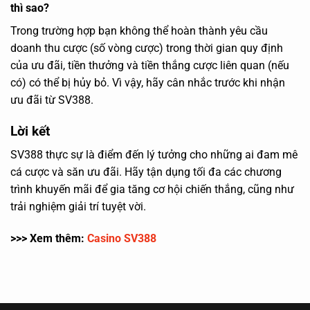
thì sao?
Trong trường hợp bạn không thể hoàn thành yêu cầu
doanh thu cược (số vòng cược) trong thời gian quy định
của ưu đãi, tiền thưởng và tiền thắng cược liên quan (nếu
có) có thể bị hủy bỏ. Vì vậy, hãy cân nhắc trước khi nhận
ưu đãi từ SV388.
Lời kết
SV388 thực sự là điểm đến lý tưởng cho những ai đam mê
cá cược và săn ưu đãi. Hãy tận dụng tối đa các chương
trình khuyến mãi để gia tăng cơ hội chiến thắng, cũng như
trải nghiệm giải trí tuyệt vời.
>>> Xem thêm:
Casino SV388