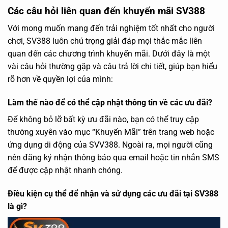
Các câu hỏi liên quan đến khuyến mãi SV388
Với mong muốn mang đến trải nghiệm tốt nhất cho người
chơi, SV388 luôn chú trọng giải đáp mọi thắc mắc liên
quan đến các chương trình khuyến mãi. Dưới đây là một
vài câu hỏi thường gặp và câu trả lời chi tiết, giúp bạn hiểu
rõ hơn về quyền lợi của mình:
Làm thế nào để có thể cập nhật thông tin về các ưu đãi?
Để không bỏ lỡ bất kỳ ưu đãi nào, bạn có thể truy cập
thường xuyên vào mục “Khuyến Mãi” trên trang web hoặc
ứng dụng di động của SVV388. Ngoài ra, mọi người cũng
nên đăng ký nhận thông báo qua email hoặc tin nhắn SMS
để được cập nhật nhanh chóng.
Điều kiện cụ thể để nhận và sử dụng các ưu đãi tại SV388
là gì?