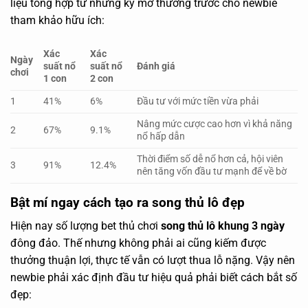
liệu tổng hợp từ những kỳ mở thưởng trước cho newbie
tham khảo hữu ích:
Xác
Xác
Ngày
suất nổ
suất nổ
Đánh giá
chơi
1 con
2 con
1
41%
6%
Đầu tư với mức tiền vừa phải
Nâng mức cược cao hơn vì khả năng
2
67%
9.1%
nổ hấp dẫn
Thời điểm số dễ nổ hơn cả, hội viên
3
91%
12.4%
nên tăng vốn đầu tư mạnh để về bờ
Bật mí ngay cách tạo ra song thủ lô đẹp
Hiện nay số lượng bet thủ chơi
song thủ lô khung 3 ngày
đông đảo. Thế nhưng không phải ai cũng kiếm được
thưởng thuận lợi, thực tế vẫn có lượt thua lỗ nặng. Vậy nên
newbie phải xác định đầu tư hiệu quả phải biết cách bắt số
đẹp: