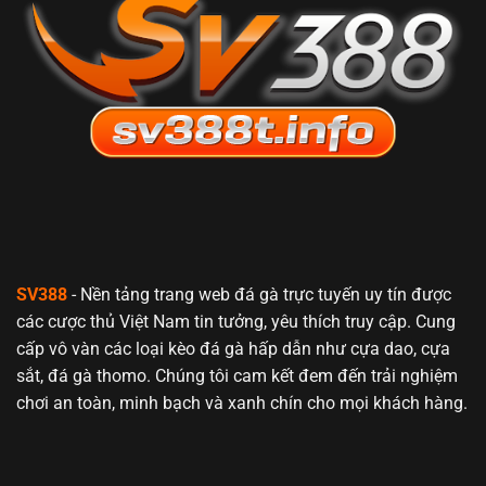
SV388
- Nền tảng trang web đá gà trực tuyến uy tín được
các cược thủ Việt Nam tin tưởng, yêu thích truy cập. Cung
cấp vô vàn các loại kèo đá gà hấp dẫn như cựa dao, cựa
sắt, đá gà thomo. Chúng tôi cam kết đem đến trải nghiệm
chơi an toàn, minh bạch và xanh chín cho mọi khách hàng.