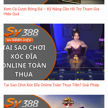
Xem Cá Cược Bóng Đá – Kỹ Năng Cần Hỗ Trợ Tham Gia
Hiệu Quả
Tại Sao Chơi Xóc Đĩa Online Toàn Thua Tiền? Giải Pháp