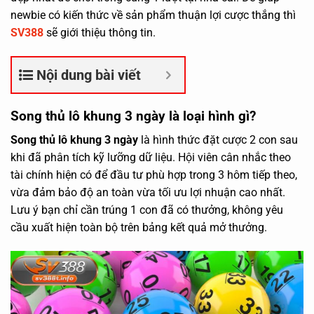
newbie có kiến thức về sản phẩm thuận lợi cược thắng thì
SV388
sẽ giới thiệu thông tin.
Nội dung bài viết
Song thủ lô khung 3 ngày là loại hình gì?
Song thủ lô khung 3 ngày
là hình thức đặt cược 2 con sau
khi đã phân tích kỹ lưỡng dữ liệu. Hội viên cân nhắc theo
tài chính hiện có để đầu tư phù hợp trong 3 hôm tiếp theo,
vừa đảm bảo độ an toàn vừa tối ưu lợi nhuận cao nhất.
Lưu ý bạn chỉ cần trúng 1 con đã có thưởng, không yêu
cầu xuất hiện toàn bộ trên bảng kết quả mở thưởng.