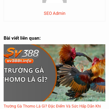
SEO Admin
Bài viết liên quan:
Trường Gà Thomo Là Gì? Đặc Điểm Và Sức Hấp Dẫn Khi