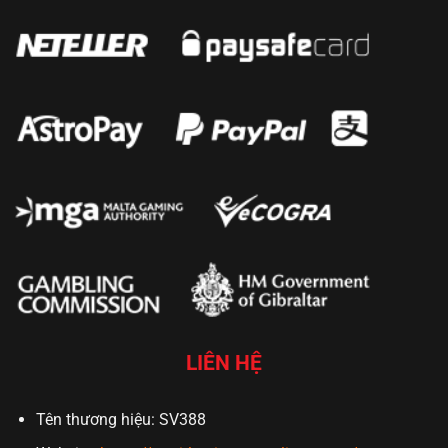
LIÊN HỆ
Tên thương hiệu: SV388