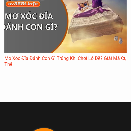
Mơ Xóc Đĩa Đánh Con Gì Trúng Khi Chơi Lô Đề? Giải Mã Cụ
Thể