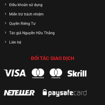
Điều khoản sử dụng
Miễn trừ trách nhiệm
Quyền Riêng Tư
Tác giả Nguyễn Hữu Thắng
Liên hệ
ĐỐI TÁC GIAO DỊCH