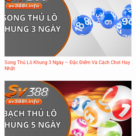
Song Thủ Lô Khung 3 Ngày – Đặc Điểm Và Cách Chơi Hay
Nhất