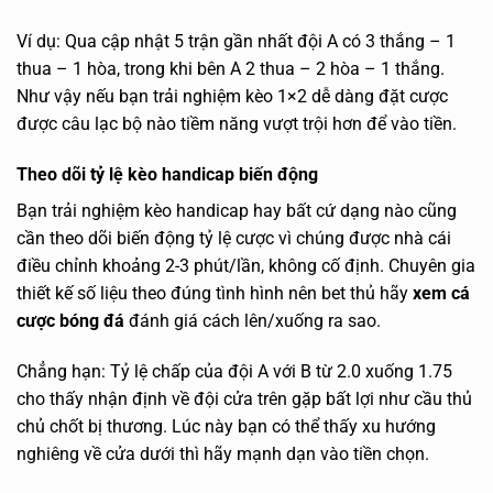
Ví dụ: Qua cập nhật 5 trận gần nhất đội A có 3 thắng – 1
thua – 1 hòa, trong khi bên A 2 thua – 2 hòa – 1 thắng.
Như vậy nếu bạn trải nghiệm kèo 1×2 dễ dàng đặt cược
được câu lạc bộ nào tiềm năng vượt trội hơn để vào tiền.
Theo dõi tỷ lệ kèo handicap biến động
Bạn trải nghiệm kèo handicap hay bất cứ dạng nào cũng
cần theo dõi biến động tỷ lệ cược vì chúng được nhà cái
điều chỉnh khoảng 2-3 phút/lần, không cố định. Chuyên gia
thiết kế số liệu theo đúng tình hình nên bet thủ hãy
xem cá
cược bóng đá
đánh giá cách lên/xuống ra sao.
Chẳng hạn: Tỷ lệ chấp của đội A với B từ 2.0 xuống 1.75
cho thấy nhận định về đội cửa trên gặp bất lợi như cầu thủ
chủ chốt bị thương. Lúc này bạn có thể thấy xu hướng
nghiêng về cửa dưới thì hãy mạnh dạn vào tiền chọn.