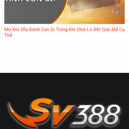
Mơ Xóc Đĩa Đánh Con Gì Trúng Khi Chơi Lô Đề? Giải Mã Cụ
Thể