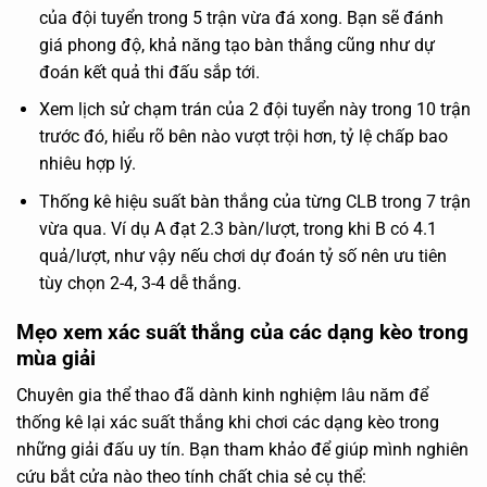
của đội tuyển trong 5 trận vừa đá xong. Bạn sẽ đánh
giá phong độ, khả năng tạo bàn thắng cũng như dự
đoán kết quả thi đấu sắp tới.
Xem lịch sử chạm trán của 2 đội tuyển này trong 10 trận
trước đó, hiểu rõ bên nào vượt trội hơn, tỷ lệ chấp bao
nhiêu hợp lý.
Thống kê hiệu suất bàn thắng của từng CLB trong 7 trận
vừa qua. Ví dụ A đạt 2.3 bàn/lượt, trong khi B có 4.1
quả/lượt, như vậy nếu chơi dự đoán tỷ số nên ưu tiên
tùy chọn 2-4, 3-4 dễ thắng.
Mẹo xem xác suất thắng của các dạng kèo trong
mùa giải
Chuyên gia thể thao đã dành kinh nghiệm lâu năm để
thống kê lại xác suất thắng khi chơi các dạng kèo trong
những giải đấu uy tín. Bạn tham khảo để giúp mình nghiên
cứu bắt cửa nào theo tính chất chia sẻ cụ thể: