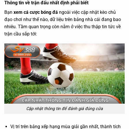
Thông tin về trận đấu nhất định phải biết
Bạn
xem cá cược bóng đá
ngoài việc cập nhật kèo chủ
đạo chơi như thế nào, dữ liệu trên bảng nhà cái đang bao
nhiêu. Tầm quan trọng còn nằm ở việc thu thập tin tức về
trận cầu sắp tới:
Cập nhật thông tin để đánh giá đúng cửa
Vị trí trên bảng xếp hạng mùa giải gần nhất, thành tích